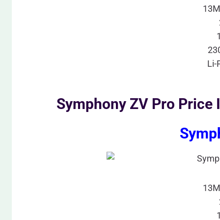
13M
23
Li-
Symphony ZV Pro Price 
Symp
13M