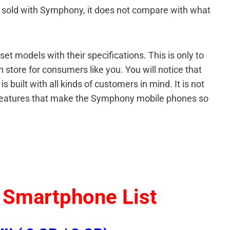
 sold with Symphony, it does not compare with what
t models with their specifications. This is only to
store for consumers like you. You will notice that
uilt with all kinds of customers in mind. It is not
he features that make the Symphony mobile phones so
Smartphone List