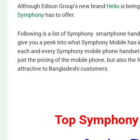
Although Edison Group’s new brand
Helio
is being
Symphony
has to offer.
Following is a list of Symphony smartphone handse
give you a peek into what Symphony Mobile has in 
each and every Symphony mobile phone handset is b
just the pricing of the mobile phone, but also t
attractive to Bangladeshi customers.
Top Symphony 