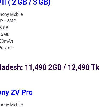
I ( 2 GB / 3 GB)
P + 5MP
3 GB
16 GB
00mAh
Polymer
ladesh: 11,490 2GB / 12,490 Tk
ny ZV Pro