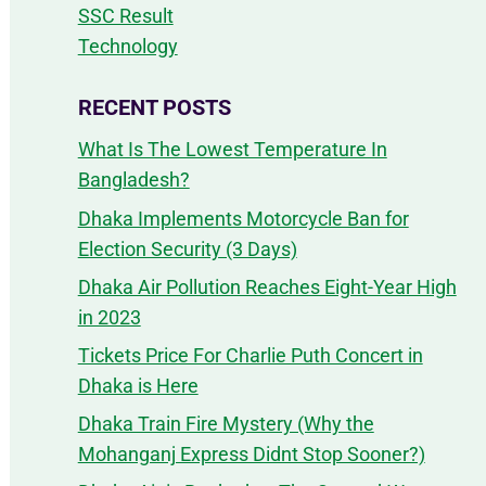
SSC Result
Technology
RECENT POSTS
What Is The Lowest Temperature In
Bangladesh?
Dhaka Implements Motorcycle Ban for
Election Security (3 Days)
Dhaka Air Pollution Reaches Eight-Year High
in 2023
Tickets Price For Charlie Puth Concert in
Dhaka is Here
Dhaka Train Fire Mystery (Why the
Mohanganj Express Didnt Stop Sooner?)