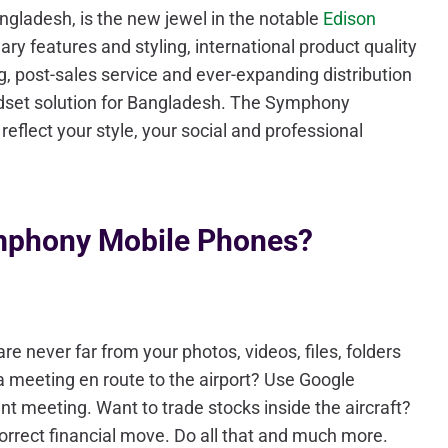
gladesh, is the new jewel in the notable
Edison
ry features and styling, international product quality
g, post-sales service and ever-expanding distribution
dset solution for Bangladesh. The Symphony
eflect your style, your social and professional
mphony Mobile Phones?
e never far from your photos, videos, files, folders
a meeting en route to the airport? Use Google
t meeting. Want to trade stocks inside the aircraft?
rrect financial move. Do all that and much more.