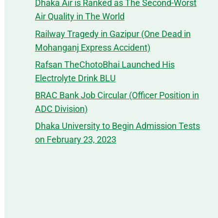
Dhaka Air is Ranked as The Second-Worst
Air Quality in The World
Railway Tragedy in Gazipur (One Dead in
Mohanganj Express Accident)
Rafsan TheChotoBhai Launched His
Electrolyte Drink BLU
BRAC Bank Job Circular (Officer Position in
ADC Division)
Dhaka University to Begin Admission Tests
on February 23, 2023