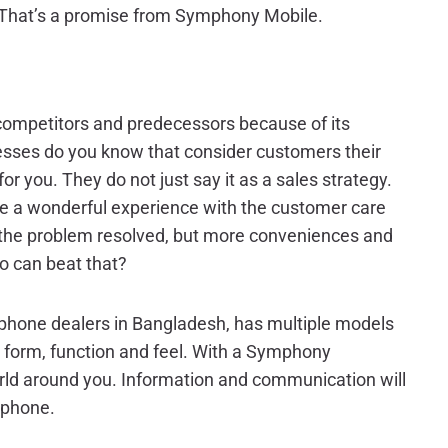
. That’s a promise from Symphony Mobile.
ompetitors and predecessors because of its
esses do you know that consider customers their
you. They do not just say it as a sales strategy.
 a wonderful experience with the customer care
is the problem resolved, but more conveniences and
o can beat that?
phone dealers in Bangladesh, has multiple models
gy, form, function and feel. With a Symphony
orld around you. Information and communication will
 phone.