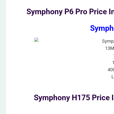
Symphony P6 Pro Price I
Symph
13M
40
L
Symphony H175 Price I